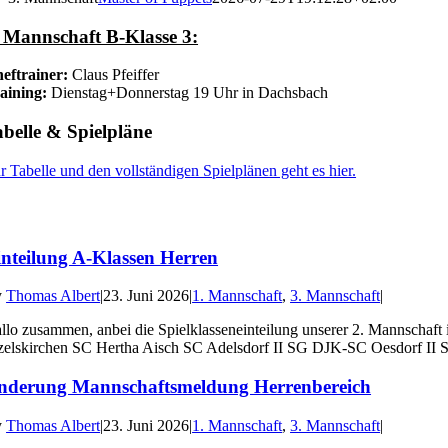
. Mannschaft B-Klasse 3:
eftrainer:
Claus Pfeiffer
aining:
Dienstag+Donnerstag 19 Uhr in Dachsbach
belle & Spielpläne
r Tabelle und den vollständigen Spielplänen geht es hier.
inteilung A-Klassen Herren
y
Thomas Albert
|
23. Juni 2026
|
1. Mannschaft
,
3. Mannschaft
|
llo zusammen, anbei die Spielklasseneinteilung unserer 2. Mannscha
zelskirchen SC Hertha Aisch SC Adelsdorf II SG DJK-SC Oesdorf II S
nderung Mannschaftsmeldung Herrenbereich
y
Thomas Albert
|
23. Juni 2026
|
1. Mannschaft
,
3. Mannschaft
|