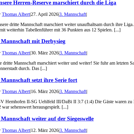
nsere Herren-Reserve marschiert durch die Liga
y
Thomas Albert
|
27. April 2026
|
3. Mannschaft
|
sere dritte Mannschaft marschiert weiter unaufhaltsam durch ihre Liga
mit weiterhin Tabellenführer mit 36 Punkten aus 12 Spielen. [...]
. Mannschaft mit Derbysieg
y
Thomas Albert
|
30. März 2026
|
3. Mannschaft
|
e dritte Mannschaft marschiert weiter und weiter! Sie fuhr am letzten 
nnerstadt durch. Das [...]
 Mannschaft setzt ihre Serie fort
y
Thomas Albert
|
16. März 2026
|
3. Mannschaft
|
V Hemhofen II-SG Uehlfeld III/DaBi II 3:7 (1:4) Die Gäste waren zu 
2 war sehenswert herausgespielt. [...]
 Mannschaft weiter auf der Siegeswelle
y
Thomas Albert
|
12. März 2026
|
3. Mannschaft
|