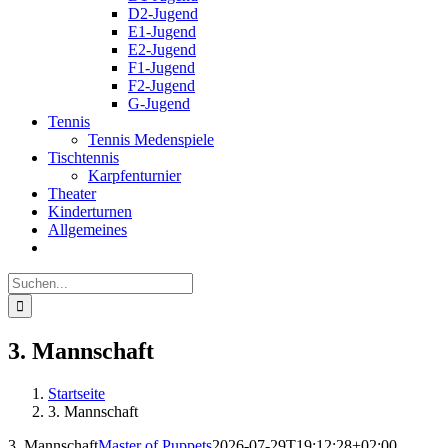
D2-Jugend
E1-Jugend
E2-Jugend
F1-Jugend
F2-Jugend
G-Jugend
Tennis
Tennis Medenspiele
Tischtennis
Karpfenturnier
Theater
Kinderturnen
Allgemeines
Suche
nach:
3. Mannschaft
Startseite
3. Mannschaft
3. Mannschaft
Master of Puppets
2026-07-29T19:12:28+02:00