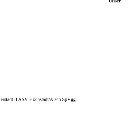
Unser
nnerstadt II ASV Höchstadt/Aisch SpVgg