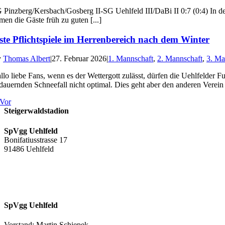
 Pinzberg/Kersbach/Gosberg II-SG Uehlfeld III/DaBi II 0:7 (0:4) In de
men die Gäste früh zu guten [...]
ste Pflichtspiele im Herrenbereich nach dem Winter
y
Thomas Albert
|
27. Februar 2026
|
1. Mannschaft
,
2. Mannschaft
,
3. Ma
llo liebe Fans, wenn es der Wettergott zulässt, dürfen die Uehlfeld
dauernden Schneefall nicht optimal. Dies geht aber den anderen Verein [
Vor
Steigerwaldstadion
SpVgg Uehlfeld
Bonifatiusstrasse 17
91486 Uehlfeld
SpVgg Uehlfeld
Vorstand: Martin Schiepek