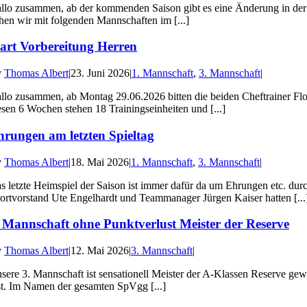
llo zusammen, ab der kommenden Saison gibt es eine Änderung in der 
hen wir mit folgenden Mannschaften im [...]
tart Vorbereitung Herren
y
Thomas Albert
|
23. Juni 2026
|
1. Mannschaft
,
3. Mannschaft
|
llo zusammen, ab Montag 29.06.2026 bitten die beiden Cheftrainer Flo
esen 6 Wochen stehen 18 Trainingseinheiten und [...]
hrungen am letzten Spieltag
y
Thomas Albert
|
18. Mai 2026
|
1. Mannschaft
,
3. Mannschaft
|
s letzte Heimspiel der Saison ist immer dafür da um Ehrungen etc. du
ortvorstand Ute Engelhardt und Teammanager Jürgen Kaiser hatten [...
. Mannschaft ohne Punktverlust Meister der Reserve
y
Thomas Albert
|
12. Mai 2026
|
3. Mannschaft
|
sere 3. Mannschaft ist sensationell Meister der A-Klassen Reserve gewo
st. Im Namen der gesamten SpVgg [...]