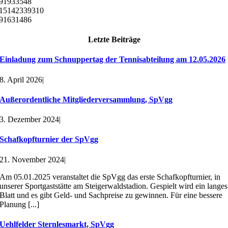
91933548
15142339310
91631486
Letzte Beiträge
Einladung zum Schnuppertag der Tennisabteilung am 12.05.2026
8. April 2026
|
Außerordentliche Mitgliederversammlung, SpVgg
3. Dezember 2024
|
Schafkopfturnier der SpVgg
21. November 2024
|
Am 05.01.2025 veranstaltet die SpVgg das erste Schafkopfturnier, in
unserer Sportgaststätte am Steigerwaldstadion. Gespielt wird ein langes
Blatt und es gibt Geld- und Sachpreise zu gewinnen. Für eine bessere
Planung [...]
Uehlfelder Sternlesmarkt, SpVgg