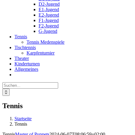
D2-Jugend
E1-Jugend
E2-Jugend
F1-Jugend
F2-Jugend
G-Jugend
Tennis
Tennis Medenspiele
Tischtennis
Karpfenturnier
Theater
Kinderturnen
Allgemeines
Suche
nach:
Tennis
Startseite
Tennis
Tennis
Master of Puppets
2024-06-07T08:06:59+02:00