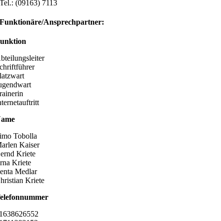
Tel.: (09163) 7113
Funktionäre/Ansprechpartner:
unktion
bteilungsleiter
chriftführer
latzwart
ugendwart
rainerin
nternetauftritt
Name
imo Tobolla
arlen Kaiser
ernd Kriete
rna Kriete
enta Medlar
hristian Kriete
elefonnummer
1638626552