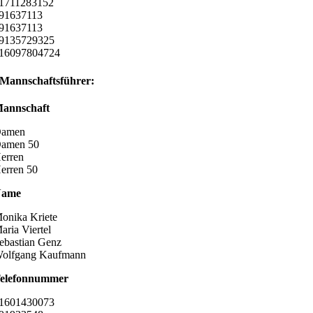
1711283152
91637113
91637113
9135729325
16097804724
Mannschaftsführer:
annschaft
amen
amen 50
erren
erren 50
Name
onika Kriete
aria Viertel
ebastian Genz
olfgang Kaufmann
elefonnummer
1601430073