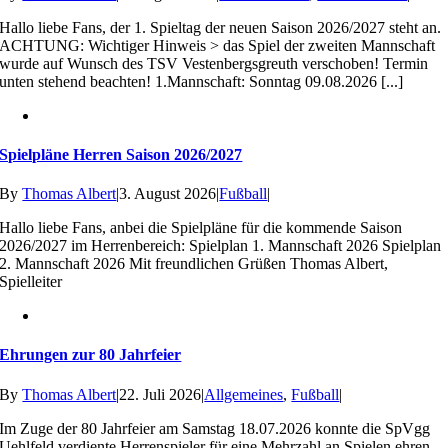
Hallo liebe Fans, der 1. Spieltag der neuen Saison 2026/2027 steht an.
ACHTUNG: Wichtiger Hinweis > das Spiel der zweiten Mannschaft
wurde auf Wunsch des TSV Vestenbergsgreuth verschoben! Termin
unten stehend beachten! 1.Mannschaft: Sonntag 09.08.2026 [...]
Spielpläne Herren Saison 2026/2027
By
Thomas Albert
|
3. August 2026
|
Fußball
|
Hallo liebe Fans, anbei die Spielpläne für die kommende Saison
2026/2027 im Herrenbereich: Spielplan 1. Mannschaft 2026 Spielplan
2. Mannschaft 2026 Mit freundlichen Grüßen Thomas Albert,
Spielleiter
Ehrungen zur 80 Jahrfeier
By
Thomas Albert
|
22. Juli 2026
|
Allgemeines
,
Fußball
|
Im Zuge der 80 Jahrfeier am Samstag 18.07.2026 konnte die SpVgg
Uehlfeld verdiente Herrenspieler für eine Mehrzahl an Spielen ehren.