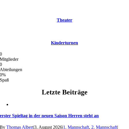
Theater
Kinderturnen
0
Mitglieder
0
Abteilungen
0
%
Spaß
Letzte Beiträge
erster Spieltag in der neuen Saison Herren steht an
By
Thomas Albert
|
3. August 2026
|
1. Mannschaft
,
2. Mannschaft
|