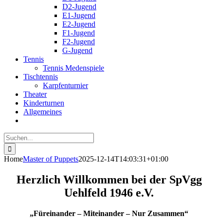
D2-Jugend
E1-Jugend
E2-Jugend
F1-Jugend
F2-Jugend
G-Jugend
Tennis
Tennis Medenspiele
Tischtennis
Karpfenturnier
Theater
Kinderturnen
Allgemeines
Suche
nach:
Home
Master of Puppets
2025-12-14T14:03:31+01:00
Herzlich Willkommen bei der SpVgg
Uehlfeld 1946 e.V.
„Füreinander – Miteinander – Nur Zusammen“