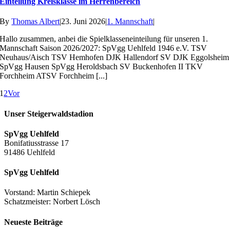
Einteilung Kreisklasse im Herrenbereich
By
Thomas Albert
|
23. Juni 2026
|
1. Mannschaft
|
Hallo zusammen, anbei die Spielklasseneinteilung für unseren 1.
Mannschaft Saison 2026/2027: SpVgg Uehlfeld 1946 e.V. TSV
Neuhaus/Aisch TSV Hemhofen DJK Hallendorf SV DJK Eggolsheim
SpVgg Hausen SpVgg Heroldsbach SV Buckenhofen II TKV
Forchheim ATSV Forchheim [...]
1
2
Vor
Unser Steigerwaldstadion
SpVgg Uehlfeld
Bonifatiusstrasse 17
91486 Uehlfeld
SpVgg Uehlfeld
Vorstand: Martin Schiepek
Schatzmeister: Norbert Lösch
Neueste Beiträge