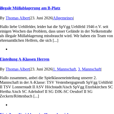
illegale Müllablagerung am B-Platz
By
Thomas Albert
|
23. Juni 2026
|
Allgemeines
|
Hallo liebe Uehlfelder, leider hat die SpVgg Uehlfeld 1946 e.V. seit
einigen Wochen das Problem, dass unser Gelände in der Nelkenstraße
als illegale Müllablagerung missbraucht wird. Wir haben ein Team von
ehrenamtlichen Helfern, die sich [...]
Einteilung A-Klassen Herren
By
Thomas Albert
|
23. Juni 2026
|
1. Mannschaft
,
3. Mannschaft
|
Hallo zusammen, anbei die Spielklasseneinteilung unserer 2.
Mannschaft in der A-Klasse: TSV Vestenbergsgreuth SpVgg Uehlfeld
II TSV Lonnerstadt II ASV Höchstadt/Aisch SpVgg Etzelskirchen SC
Hertha Aisch SC Adelsdorf II SG DJK-SC Oesdorf II SG
Zeckern/Röttenbach [...]