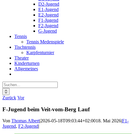
D2-Jugend
E1-Jugend
E2-Jugend
F1-Jugend
F2-Jugend
G-Jugend
Tennis
Tennis Medenspiele
Tischtennis
Karpfenturnier
Theater
Kinderturnen
Allgemeines
Suche
nach:
Zurück
Vor
F-Jugend beim Veit-vom-Berg Lauf
Von
Thomas Albert
|
2026-05-18T09:03:44+02:00
18. Mai 2026
|
F1-
Jugend
,
F2-Jugend
|