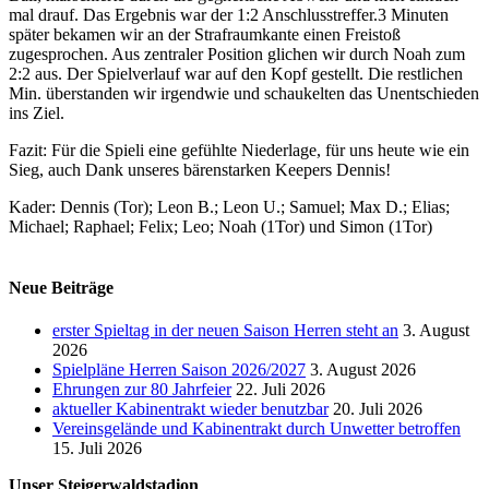
mal drauf. Das Ergebnis war der 1:2 Anschlusstreffer.3 Minuten
später bekamen wir an der Strafraumkante einen Freistoß
zugesprochen. Aus zentraler Position glichen wir durch Noah zum
2:2 aus. Der Spielverlauf war auf den Kopf gestellt. Die restlichen
Min. überstanden wir irgendwie und schaukelten das Unentschieden
ins Ziel.
Fazit: Für die Spieli eine gefühlte Niederlage, für uns heute wie ein
Sieg, auch Dank unseres bärenstarken Keepers Dennis!
Kader: Dennis (Tor); Leon B.; Leon U.; Samuel; Max D.; Elias;
Michael; Raphael; Felix; Leo; Noah (1Tor) und Simon (1Tor)
Neue Beiträge
erster Spieltag in der neuen Saison Herren steht an
3. August
2026
Spielpläne Herren Saison 2026/2027
3. August 2026
Ehrungen zur 80 Jahrfeier
22. Juli 2026
aktueller Kabinentrakt wieder benutzbar
20. Juli 2026
Vereinsgelände und Kabinentrakt durch Unwetter betroffen
15. Juli 2026
Unser Steigerwaldstadion