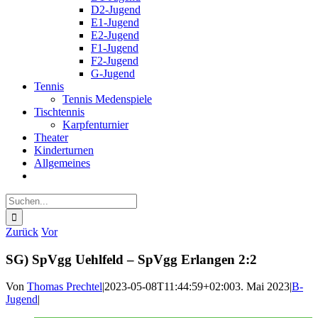
D2-Jugend
E1-Jugend
E2-Jugend
F1-Jugend
F2-Jugend
G-Jugend
Tennis
Tennis Medenspiele
Tischtennis
Karpfenturnier
Theater
Kinderturnen
Allgemeines
Suche
nach:
Zurück
Vor
SG) SpVgg Uehlfeld – SpVgg Erlangen 2:2
Von
Thomas Prechtel
|
2023-05-08T11:44:59+02:00
3. Mai 2023
|
B-
Jugend
|