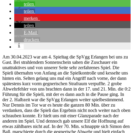
teilen
teilen
merken
teilen
E-Mail
drucken
Am 30.04.2023 war am 4. Spieltag die SpVgg Erlangen bei uns zu
Gast. Bei strahlendem Sonnenschein sahen die Zuschauer ein
unattraktives und von unserer Seite sehr zerfahrenes Spiel. Die
Spieli übernahm von Anfang an die Spielkontrolle und kesselte uns
hinten ein. Selten gelang uns mal ein Angriff nach vorne, der dann
spätestens kurz vorm gegnerischen Strafraum verpuffte. 2 grobe
Abwehrfehler von uns brachten dann in der 17. und 21. Min. die 0:2
Führung für die Spieli, mit der es dann auch in die Pause ging. In
der 2. Halbzeit war die SpVgg Erlangen weiter spielbestimmend.
Nur Dennis im Tor war es heute die ganzen 80 Min. über zu
verdanken, dass die Spieli das Ergebnis nicht noch weiter nach oben
schrauben konnte. Er hielt uns mit einer Glanzparade nach der
anderen im Spiel. Und dennoch gab unsere Elf die Hoffnung auf
etwas zählbares nicht auf. In der 70. Min. schnappte sich Simon den
Ball, marschierte durch die gegnerische Abwehr und hielt einfach