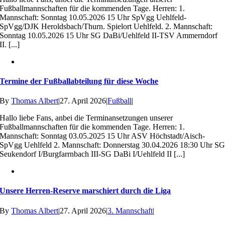
Fußballmannschaften für die kommenden Tage. Herren: 1.
Mannschaft: Sonntag 10.05.2026 15 Uhr SpVgg Uehlfeld-
SpVgg/DJK Heroldsbach/Thurn. Spielort Uehlfeld. 2. Mannschaft:
Sonntag 10.05.2026 15 Uhr SG DaBi/Uehlfeld II-TSV Ammerndorf
II. [...]
Termine der Fußballabteilung für diese Woche
By
Thomas Albert
|
27. April 2026
|
Fußball
|
Hallo liebe Fans, anbei die Terminansetzungen unserer
Fußballmannschaften für die kommenden Tage. Herren: 1.
Mannschaft: Sonntag 03.05.2025 15 Uhr ASV Höchstadt/Aisch-
SpVgg Uehlfeld 2. Mannschaft: Donnerstag 30.04.2026 18:30 Uhr S
Seukendorf I/Burgfarrnbach III-SG DaBi I/Uehlfeld II [...]
Unsere Herren-Reserve marschiert durch die Liga
By
Thomas Albert
|
27. April 2026
|
3. Mannschaft
|