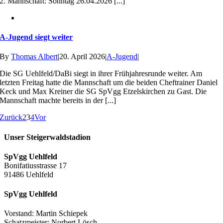
2. Mannschaft: Sonntag 26.04.2026 [...]
A-Jugend siegt weiter
By
Thomas Albert
|
20. April 2026
|
A-Jugend
|
Die SG Uehlfeld/DaBi siegt in ihrer Frühjahresrunde weiter. Am
letzten Freitag hatte die Mannschaft um die beiden Cheftrainer Daniel
Keck und Max Kreiner die SG SpVgg Etzelskirchen zu Gast. Die
Mannschaft machte bereits in der [...]
Zurück
2
3
4
Vor
Unser Steigerwaldstadion
SpVgg Uehlfeld
Bonifatiusstrasse 17
91486 Uehlfeld
SpVgg Uehlfeld
Vorstand: Martin Schiepek
Schatzmeister: Norbert Lösch