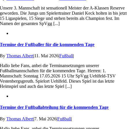
Unsere 3. Mannschaft ist sensationell Meister der A-Klassen Reserve
geworden. Die Jungs um Spielertrainer Daniel Keck holten in bis jetzt
15 Ligaspielen, 15 Siege und stehen bereits als Champion fest. Im
Namen der gesamten SpVgg [...]
Termine der Fußballer für die kommenden Tage
By
Thomas Albert
|
11. Mai 2026
|
Fußball
|
Hallo liebe Fans, anbei die Terminansetzungen unserer
Fußballmannschaften für die kommenden Tage. Herren: 1.
Mannschaft: Sonntag 17.05.2026 15 Uhr SpVgg Uehlfeld-TSV
Vestenbergsgreuth. Spielort Uehlfeld. Dieses Spiel ist das letzte
Heimspiel und auch das letzte Spiel [...]
Termine der Fußballabteilung für die kommenden Tage
By
Thomas Albert
|
7. Mai 2026
|
Fußball
|
Hallo liebe Fans, anbei die Terminansetzungen unserer