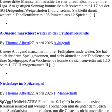
Unsere dritte Mannschaft marschiert weiter unaufhaltsam durch ihre
Liga. Am gestrigen Sonntag konnte sie sich souverän mit 1:17 bei der
SG Drügendorf/Weigelshofen II durchsetzen. Sie bleibt damit
weiterhin Tabellenführer mit 36 Punkten aus 12 Spielen. [...]
A-Jugend marschiert weiter in der Frühjahresrunde
By
Thomas Albert
|
27. April 2026
|
A-Jugend
|
Unsere A-Jugend marschiert in ihrer Frühjahresrunde weiter. Sie hat
auch ihr dritte Spiel gewonnen, und steht aktuell an der Tabellenspitze
ihrer Spielgruppe. Am Wochenende konnte sie sich souverän mit 1:10
beim 1. FC Herzogenaurach II [...]
Niederlage im Spitzenspiel
By
Thomas Albert
|
22. April 2026
|
1. Mannschaft
|
SpVgg Uehlfeld-ATSV Forchheim 0:1 (0:0) In einem intensiven
Kreisklassenspiel mit wenigen Torchancen musste unter dem Strich
eine Standardsituation her halten, um die Gäste als nicht unverdienten