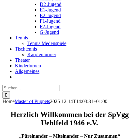
D2-Jugend
E1-Jugend
E2-Jugend
F1-Jugend
F2-Jugend
G-Jugend
Tennis
Tennis Medenspiele
Tischtennis
Karpfenturnier
Theater
Kinderturnen
Allgemeines
Suche
nach:
Home
Master of Puppets
2025-12-14T14:03:31+01:00
Herzlich Willkommen bei der SpVgg
Uehlfeld 1946 e.V.
„Füreinander – Miteinander – Nur Zusammen“