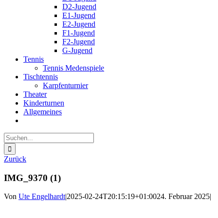
D2-Jugend
E1-Jugend
E2-Jugend
F1-Jugend
F2-Jugend
G-Jugend
Tennis
Tennis Medenspiele
Tischtennis
Karpfenturnier
Theater
Kinderturnen
Allgemeines
Suche
nach:
Zurück
IMG_9370 (1)
Von
Ute Engelhardt
|
2025-02-24T20:15:19+01:00
24. Februar 2025
|