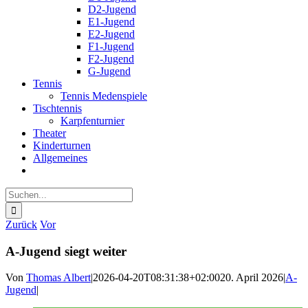
D2-Jugend
E1-Jugend
E2-Jugend
F1-Jugend
F2-Jugend
G-Jugend
Tennis
Tennis Medenspiele
Tischtennis
Karpfenturnier
Theater
Kinderturnen
Allgemeines
Suche
nach:
Zurück
Vor
A-Jugend siegt weiter
Von
Thomas Albert
|
2026-04-20T08:31:38+02:00
20. April 2026
|
A-
Jugend
|