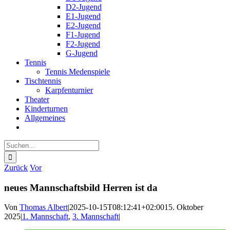
D2-Jugend
E1-Jugend
E2-Jugend
F1-Jugend
F2-Jugend
G-Jugend
Tennis
Tennis Medenspiele
Tischtennis
Karpfenturnier
Theater
Kinderturnen
Allgemeines
Suche
nach:
Zurück
Vor
neues Mannschaftsbild Herren ist da
Von
Thomas Albert
|
2025-10-15T08:12:41+02:00
15. Oktober
2025
|
1. Mannschaft
,
3. Mannschaft
|