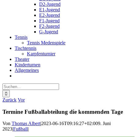
D2-Jugend
E1-Jugend
E2-Jugend
F1-Jugend
F2-Jugend
G-Jugend
Tennis
Tennis Medenspiele
Tischtennis
Karpfenturnier
Theater
Kinderturnen
Allgemeines
Suche
nach:
Zurück
Vor
Termine Fußballabteilung die kommenden Tage
Von
Thomas Albert
|
2023-06-16T09:16:27+02:00
9. Juni
2023
|
Fußball
|