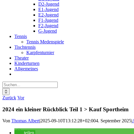
D2-Jugend
E1-Jugend
E2-Jugend
F1-Jugend
F2-Jugend
G-Jugend
Tennis
Tennis Medenspiele
Tischtennis
Karpfenturnier
Theater
Kinderturnen
Allgemeines
Suche
nach:
Zurück
Vor
2024 ein kleiner Rückblick Teil 1 > Kauf Sportheim
Von
Thomas Albert
|
2025-09-10T13:12:28+02:00
4. September 2025
|
teilen