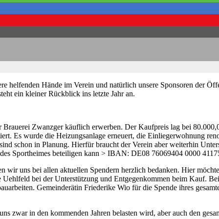
sere helfenden Hände im Verein und natürlich unsere Sponsoren der Öff
ht ein kleiner Rückblick ins letzte Jahr an.
r Brauerei Zwanzger käuflich erwerben. Der Kaufpreis lag bei 80.000,
stiert. Es wurde die Heizungsanlage erneuert, die Einliegerwohnung re
ind schon in Planung. Hierfür braucht der Verein aber weiterhin Unters
u des Sportheimes beteiligen kann > IBAN: DE08 76069404 0000 4117
ir uns bei allen aktuellen Spendern herzlich bedanken. Hier möchten
de Uehlfeld bei der Unterstützung und Entgegenkommen beim Kauf. Be
uarbeiten. Gemeinderätin Friederike Wio für die Spende ihres gesamten
s uns zwar in den kommenden Jahren belasten wird, aber auch den gesa