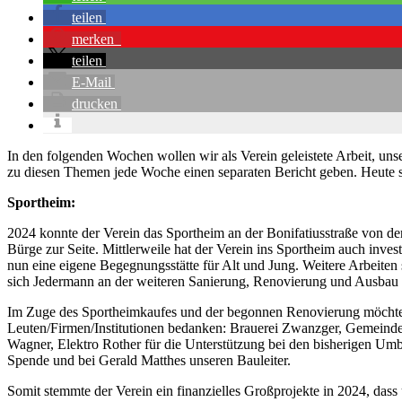
teilen
merken
teilen
E-Mail
drucken
In den folgenden Wochen wollen wir als Verein geleistete Arbeit, un
zu diesen Themen jede Woche einen separaten Bericht geben. Heute ste
Sportheim:
2024 konnte der Verein das Sportheim an der Bonifatiusstraße von de
Bürge zur Seite. Mittlerweile hat der Verein ins Sportheim auch inve
nun eine eigene Begegnungsstätte für Alt und Jung. Weitere Arbeiten s
sich Jedermann an der weiteren Sanierung, Renovierung und Ausba
Im Zuge des Sportheimkaufes und der begonnen Renovierung möchten w
Leuten/Firmen/Institutionen bedanken: Brauerei Zwanzger, Gemein
Wagner, Elektro Rother für die Unterstützung bei den bisherigen Umba
Spende und bei Gerald Matthes unseren Bauleiter.
Somit stemmte der Verein ein finanzielles Großprojekte in 2024, das