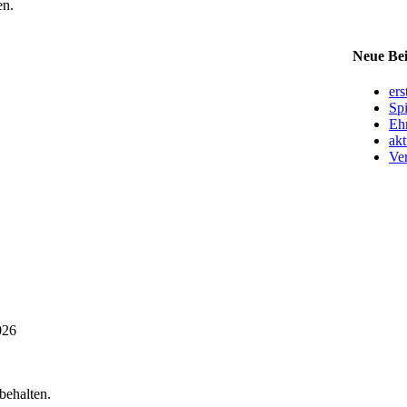
en.
Neue Bei
ers
Sp
Ehr
akt
Ve
026
behalten.