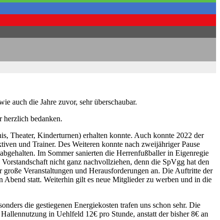
ie auch die Jahre zuvor, sehr überschaubar.
hr herzlich bedanken.
nis, Theater, Kinderturnen) erhalten konnte. Auch konnte 2022 der
ktiven und Trainer. Des Weiteren konnte nach zweijähriger Pause
 abgehalten. Im Sommer sanierten die Herrenfußballer in Eigenregie
ie Vorstandschaft nicht ganz nachvollziehen, denn die SpVgg hat den
der große Veranstaltungen und Herausforderungen an. Die Auftritte der
Abend statt. Weiterhin gilt es neue Mitglieder zu werben und in die
nders die gestiegenen Energiekosten trafen uns schon sehr. Die
allennutzung in Uehlfeld 12€ pro Stunde, anstatt der bisher 8€ an