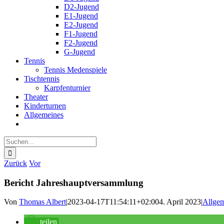
D2-Jugend
E1-Jugend
E2-Jugend
F1-Jugend
F2-Jugend
G-Jugend
Tennis
Tennis Medenspiele
Tischtennis
Karpfenturnier
Theater
Kinderturnen
Allgemeines
Suche
nach:
Zurück
Vor
Bericht Jahreshauptversammlung
Von
Thomas Albert
|
2023-04-17T11:54:11+02:00
4. April 2023
|
Allge
teilen