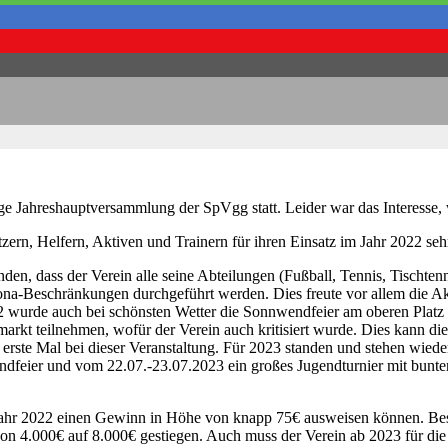
e Jahreshauptversammlung der SpVgg statt. Leider war das Interesse, w
ützern, Helfern, Aktiven und Trainern für ihren Einsatz im Jahr 2022 se
den, dass der Verein alle seine Abteilungen (Fußball, Tennis, Tischten
rona-Beschränkungen durchgeführt werden. Dies freute vor allem die A
022 wurde auch bei schönsten Wetter die Sonnwendfeier am oberen Platz
markt teilnehmen, wofür der Verein auch kritisiert wurde. Dies kann d
as erste Mal bei dieser Veranstaltung. Für 2023 standen und stehen wie
dfeier und vom 22.07.-23.07.2023 ein großes Jugendturnier mit bunten 
 Jahr 2022 einen Gewinn in Höhe von knapp 75€ ausweisen können. Beso
 4.000€ auf 8.000€ gestiegen. Auch muss der Verein ab 2023 für die H