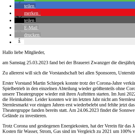
teilen
merken
teilen
E-Mail
drucken
Hallo liebe Mitglieder,
am Samstag 25.03.2023 fand bei der Brauerei Zwanzger die diesjährig
Zu allererst will sich die Vorstandschaft bei allen Sponsoren, Unterst
Erster Vorstand Martin Schiepek konnte trotz der Corona-Jahre verkün
Spielbetrieb in den einzelnen Abteilung wieder größtenteils ohne Co
unsere Theatergruppe wieder mit ihren Auftritten starten. Im Juni 2
die Heimkabine. Leider konnten wir im letzten Jahr nicht am Sternles
Sternlesmarkt vor einigen Jahren erst wiederbelebt und fehlte jetzt d
Theatergruppe fanden bereits statt. Am 24.06.2023 findet die Sonnwen
Gelände zu investieren.
Trotz Corona und gestiegenen Energiekosten, hat der Verein für das
Kosten für Wasser, Strom, Gas sind im Vergleich zu 2021 um 100% von