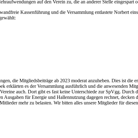
aufwendungen auf den Verein zu, die an anderer Stelle eingespart od
nwandfreie Kassenführung und die Versammlung entlastete Norbert ein
gewählt:
gen, die Mitgliedsbeiträge ab 2023 moderat anzuheben. Dies ist die ers
ek erklärten es der Versammlung ausführlich und die anwesenden Mitgl
Vereine auch. Dort gibt es fast keine Unterschiede zur SpVgg. Durch 
en Ausgaben für Energie und Hallennutzung dagegen rechnet, decken
itlieder mehr zu belasten. Wir bitten alles unsere Mitglieder für diese